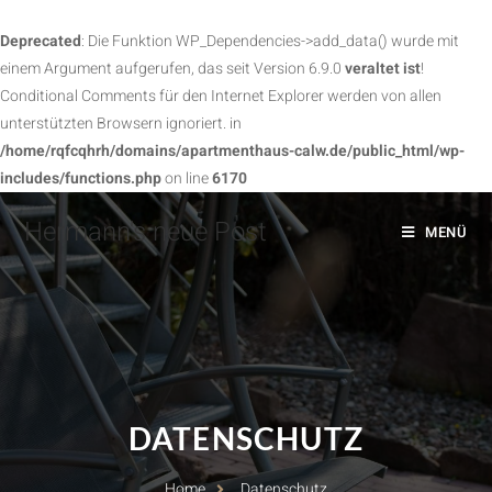
Deprecated
: Die Funktion WP_Dependencies->add_data() wurde mit
einem Argument aufgerufen, das seit Version 6.9.0
veraltet ist
!
Conditional Comments für den Internet Explorer werden von allen
unterstützten Browsern ignoriert. in
/home/rqfcqhrh/domains/apartmenthaus-calw.de/public_html/wp-
includes/functions.php
on line
6170
Hermann's neue Post
MENÜ
DATENSCHUTZ
Home
Datenschutz